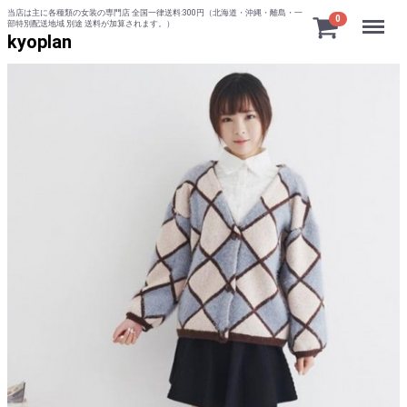
当店は主に各種類の女装の専門店 全国一律送料:300円（北海道・沖縄・離島・一
Menu
0
部特別配送地域 別途 送料が加算されます。）
kyoplan