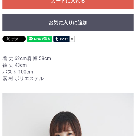
カートに入れる
お気に入りに追加
着 丈 62cm肩 幅 58cm
袖 丈 43cm
バスト 100cm
素 材 ポリエステル