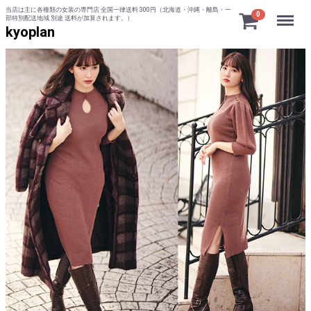
当店は主に各種類の女装の専門店 全国一律送料:300円（北海道・沖縄・離島・一
Menu
0
部特別配送地域 別途 送料が加算されます。）
kyoplan