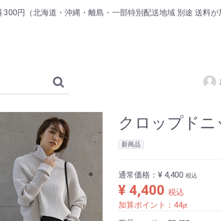
:300円（北海道・沖縄・離島・一部特別配送地域 別途 送料が
クロップドニ
新商品
通常価格：
¥ 4,400
税込
¥ 4,400
税込
加算ポイント：
44
pt